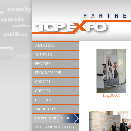
AKTUÁLNĚ
TOP-EXPO
PRO TISK
PROGRAM 2025
ČDS 2024
ČDS 2023
image00001
ČEEP 2024
SMART CITY
KONFERENCE V ČR
ZAHRANIČNÍ AKTIVITY