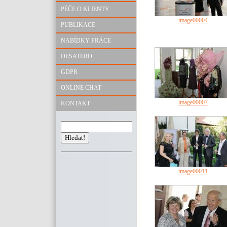
PÉČE O KLIENTY
image00004
PUBLIKACE
NABÍDKY PRÁCE
DESATERO
GDPR
ONLINE CHAT
image00007
KONTAKT
image00011