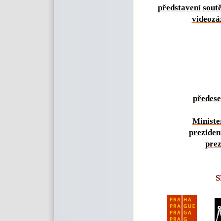
představení soutě
videozá
předes
Ministe
preziden
pre
S