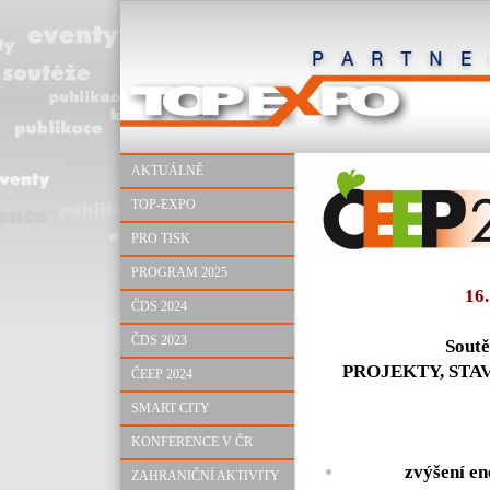
AKTUÁLNĚ
TOP-EXPO
PRO TISK
PROGRAM 2025
16
ČDS 2024
ČDS 2023
Soutě
PROJEKTY, STA
ČEEP 2024
SMART CITY
KONFERENCE V ČR
zvýšení en
ZAHRANIČNÍ AKTIVITY