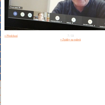
« Předchozí
7 / 33
« Zpátky na galerii