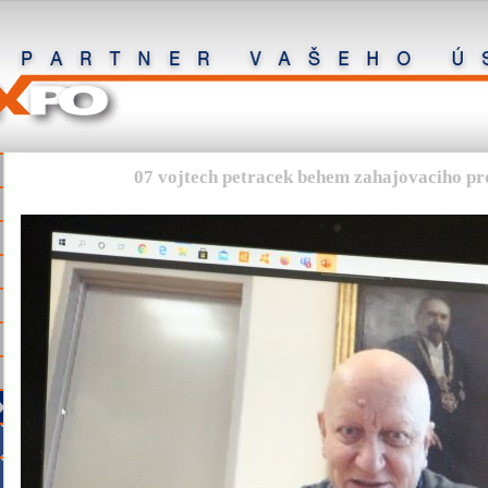
07 vojtech petracek behem zahajovaciho pr