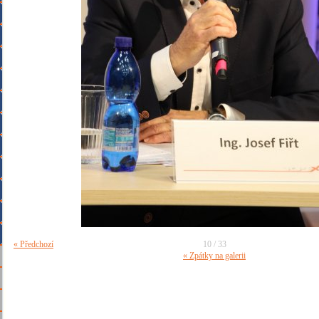
« Předchozí
10 / 33
« Zpátky na galerii