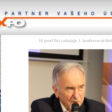
10 josef firt zahajuje 1. konferencni blo