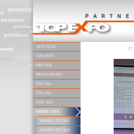
AKTUÁLNĚ
27
TOP-EXPO
PRO TISK
PROGRAM 2025
ČDS 2024
ČDS 2023
ČEEP 2024
SMART CITY
SMART CITY 2025
SMART CITY 2024