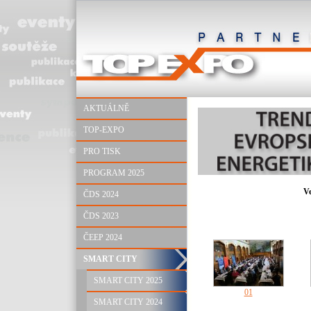
AKTUÁLNĚ
TOP-EXPO
PRO TISK
PROGRAM 2025
V
ČDS 2024
ČDS 2023
ČEEP 2024
SMART CITY
SMART CITY 2025
01
SMART CITY 2024