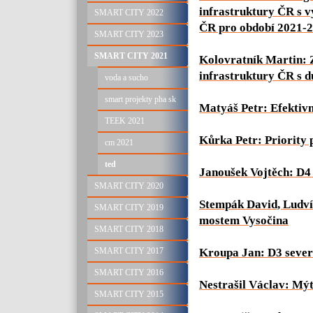
infrastruktury ČR s v
SMART CITY 2022
ČR pro období 2021-2
SMART CITY 2023
SMART CITY 2021
Kolovratník Martin: Z
infrastruktury ČR s d
voda a sucho
smart projekty pha sk
Matyáš Petr: Efektivní
TEEK 2021
Kůrka Petr: Priority 
cm 2021
ted
Janoušek Vojtěch: D4
SMART CITY 2020
Stempák David, Ludví
SMART CITY 2019
mostem Vysočina
SMART CITY 2018
SMART CITY 2017
Kroupa Jan: D3 sever
SMART CITY 2016
Nestrašil Václav: Mý
SMART CITY 2015