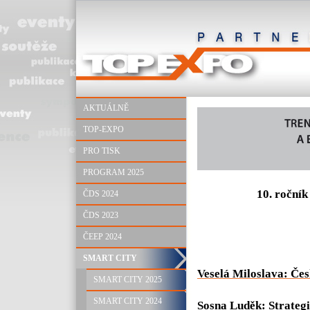
AKTUÁLNĚ
TOP-EXPO
PRO TISK
PROGRAM 2025
10. ročník
ČDS 2024
ČDS 2023
ČEEP 2024
SMART CITY
Veselá Miloslava: Čes
SMART CITY 2025
SMART CITY 2024
Sosna Luděk: Strategi