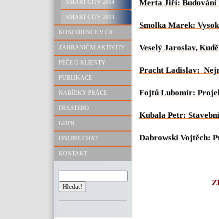
Merta Jiří: Budování 
SMART CITY 2014
SMART CITY 2013
Smolka Marek: Vysok
KONFERENCE V ČR
Veselý Jaroslav, Kud
ZAHRANIČNÍ AKTIVITY
PÉČE O KLIENTY
Pracht Ladislav: Nejm
PUBLIKACE
Fojtů Lubomír: Proje
NABÍDKY PRÁCE
DESATERO
Kubala Petr: Stavební
GDPR
Dabrowski Vojtěch: P
ONLINE CHAT
KONTAKT
Z